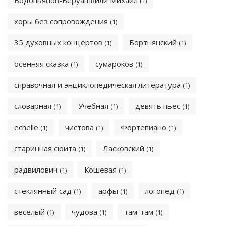
Водопьянов-Беруашвили Михаил
(1)
хоры без сопровождения
(1)
35 духовных концертов
Бортнянский
(1)
(1)
осенняя сказка
сумароков
(1)
(1)
справочная и энциклопедическая литература
(1)
словарная
Учебная
девять пьес
(1)
(1)
(1)
echelle
чистова
Фортепиано
(1)
(1)
(1)
старинная сюита
Ласковский
(1)
(1)
радвилович
Кошевая
(1)
(1)
стеклянный сад
арфы
логопед
(1)
(1)
(1)
веселый
чудова
там-там
(1)
(1)
(1)