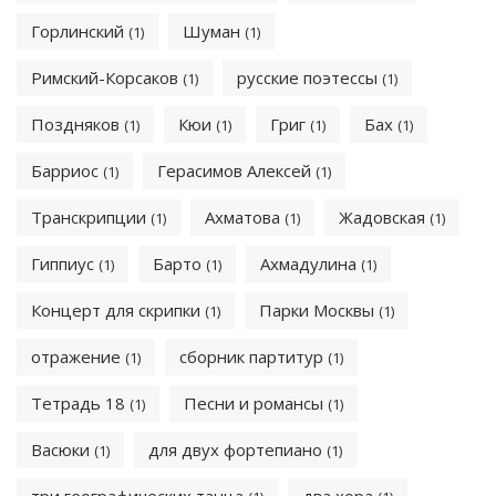
Горлинский
Шуман
(1)
(1)
Римский-Корсаков
русские поэтессы
(1)
(1)
Поздняков
Кюи
Григ
Бах
(1)
(1)
(1)
(1)
Барриос
Герасимов Алексей
(1)
(1)
Транскрипции
Ахматова
Жадовская
(1)
(1)
(1)
Гиппиус
Барто
Ахмадулина
(1)
(1)
(1)
Концерт для скрипки
Парки Москвы
(1)
(1)
отражение
сборник партитур
(1)
(1)
Тетрадь 18
Песни и романсы
(1)
(1)
Васюки
для двух фортепиано
(1)
(1)