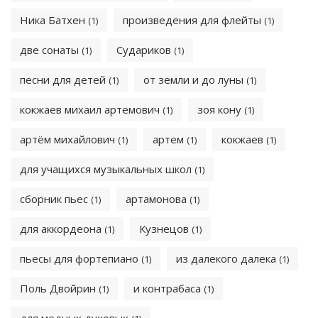
Ника Батхен
произведения для флейты
(1)
(1)
две сонаты
Судариков
(1)
(1)
песни для детей
от земли и до луны
(1)
(1)
кокжаев михаил артемович
зоя кону
(1)
(1)
артём михайлович
артем
кокжаев
(1)
(1)
(1)
для учащихся музыкальных школ
(1)
сборник пьес
артамонова
(1)
(1)
для аккордеона
Кузнецов
(1)
(1)
пьесы для фортепиано
из далекого далека
(1)
(1)
Поль Двойрин
и контрабаса
(1)
(1)