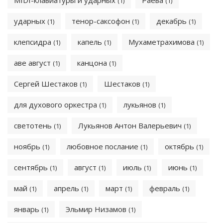
MIDI-клавиатуры и ударных
Раева
(1)
(1)
ударных
тенор-саксофон
декабрь
(1)
(1)
(1)
клепсидра
капель
Мухаметрахимова
(1)
(1)
(1)
аве август
канцона
(1)
(1)
Сергей Шестаков
Шестаков
(1)
(1)
для духового оркестра
лукьянов
(1)
(1)
светотень
Лукьянов Антон Валерьевич
(1)
(1)
ноябрь
любовное послание
октябрь
(1)
(1)
(1)
сентябрь
август
июль
июнь
(1)
(1)
(1)
(1)
май
апрель
март
февраль
(1)
(1)
(1)
(1)
январь
Эльмир Низамов
(1)
(1)