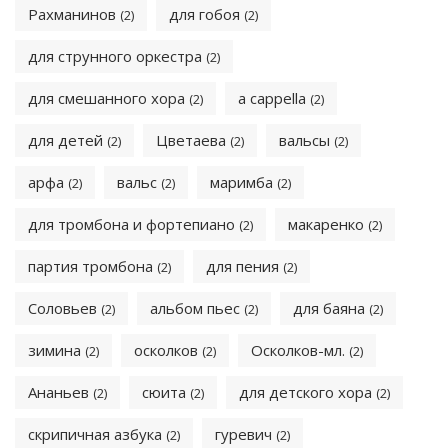
Рахманинов
для гобоя
(2)
(2)
для струнного оркестра
(2)
для смешанного хора
a cappella
(2)
(2)
для детей
Цветаева
вальсы
(2)
(2)
(2)
арфа
вальс
маримба
(2)
(2)
(2)
для тромбона и фортепиано
макаренко
(2)
(2)
партия тромбона
для пения
(2)
(2)
Соловьев
альбом пьес
для баяна
(2)
(2)
(2)
зимина
осколков
Осколков-мл.
(2)
(2)
(2)
Ананьев
сюита
для детского хора
(2)
(2)
(2)
скрипичная азбука
гуревич
(2)
(2)