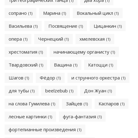
три географических танца
два хора
(1)
(1)
сопрано
Марина
Вокальный цикл
(1)
(1)
(1)
Васильева
Посвящение
Цицанкин
(1)
(1)
(1)
опера
Чернецкий
хмелевская
(1)
(1)
(1)
хрестоматия
начинающему органисту
(1)
(1)
Твардовский
Ващина
Катоцци
(1)
(1)
(1)
Шагов
Фёдор
и струнного оркестра
(1)
(1)
(1)
для тубы
beelzebub
Дон Жуан
(1)
(1)
(1)
на слова Гумилева
Зайцев
Каспаров
(1)
(1)
(1)
лесные картинки
фуга-фантазия
(1)
(1)
фортепианные произведения
(1)