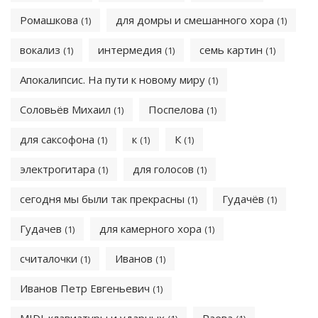
Ромашкова
для домры и смешанного хора
(1)
(1)
вокализ
интермедия
семь картин
(1)
(1)
(1)
Апокалипсис. На пути к новому миру
(1)
Соловьёв Михаил
Поспелова
(1)
(1)
для саксофона
к
К
(1)
(1)
(1)
электрогитара
для голосов
(1)
(1)
сегодня мы были так прекрасны
Гудачёв
(1)
(1)
Гудачев
для камерного хора
(1)
(1)
считалочки
Иванов
(1)
(1)
Иванов Петр Евгеньевич
(1)