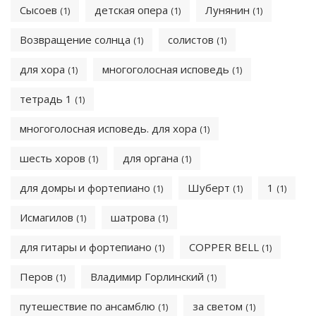
Сысоев
детская опера
Лунянин
(1)
(1)
(1)
Возвращение солнца
солистов
(1)
(1)
для хора
многоголосная исповедь
(1)
(1)
тетрадь 1
(1)
многоголосная исповедь. для хора
(1)
шесть хоров
для органа
(1)
(1)
для домры и фортепиано
Шуберт
1
(1)
(1)
(1)
Исмагилов
шатрова
(1)
(1)
для гитары и фортепиано
COPPER BELL
(1)
(1)
Перов
Владимир Горлинский
(1)
(1)
путешествие по ансамблю
за светом
(1)
(1)