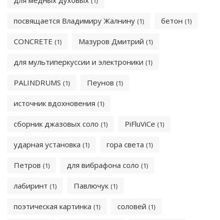
для медных духовых
(1)
посвящается Владимиру Жалнину
бетон
(1)
(1)
CONCRETE
Мазуров Дмитрий
(1)
(1)
для мультиперкуссии и электроники
(1)
PALINDRUMS
Пеунов
(1)
(1)
источник вдохновения
(1)
сборник джазовых соло
PiFluViCe
(1)
(1)
ударная установка
гора света
(1)
(1)
Петров
для вибрафона соло
(1)
(1)
лабиринт
Павлючук
(1)
(1)
поэтическая картинка
соловей
(1)
(1)