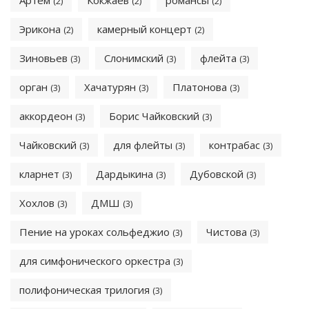
Артём
Кокжаев
романсы
(2)
(2)
(2)
Эрикона
камерный концерт
(2)
(2)
Зиновьев
Слонимский
флейта
(3)
(3)
(3)
орган
Хачатурян
Платонова
(3)
(3)
(3)
аккордеон
Борис Чайковский
(3)
(3)
Чайковский
для флейты
контрабас
(3)
(3)
(3)
кларнет
Дардыкина
Дубовской
(3)
(3)
(3)
Хохлов
ДМШ
(3)
(3)
Пение на уроках сольфеджио
Чистова
(3)
(3)
для симфонического оркестра
(3)
полифоническая трилогия
(3)