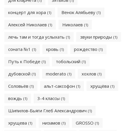
для кларнета
зятьков
(1)
(1)
концерт для хора
Венок Алябьеву
(1)
(1)
Алексей Николаев
Николаев
(1)
(1)
лечь там и тогда услыхать
звуки природы
(1)
(1)
соната №1
кровь
рождество
(1)
(1)
(1)
Путь к Победе
тобольский
(1)
(1)
дубовской
moderato
хохлов
(1)
(1)
(1)
Соловьёв
альт-саксофон
хрущёва
(1)
(1)
(1)
вождь
3-4 классы
(1)
(1)
Шипилов-Бьяги Глеб Александрович
(1)
хрущева
низамов
GROSSO
(1)
(1)
(1)