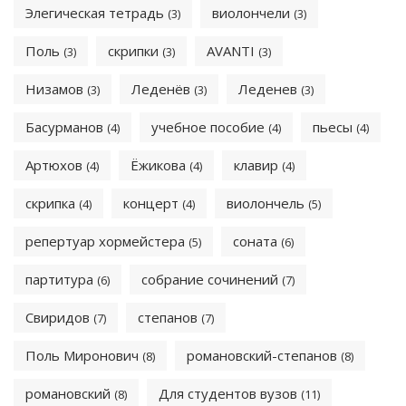
Элегическая тетрадь
виолончели
(3)
(3)
Поль
скрипки
AVANTI
(3)
(3)
(3)
Низамов
Леденёв
Леденев
(3)
(3)
(3)
Басурманов
учебное пособие
пьесы
(4)
(4)
(4)
Артюхов
Ёжикова
клавир
(4)
(4)
(4)
скрипка
концерт
виолончель
(4)
(4)
(5)
репертуар хормейстера
соната
(5)
(6)
партитура
собрание сочинений
(6)
(7)
Свиридов
степанов
(7)
(7)
Поль Миронович
романовский-степанов
(8)
(8)
романовский
Для студентов вузов
(8)
(11)