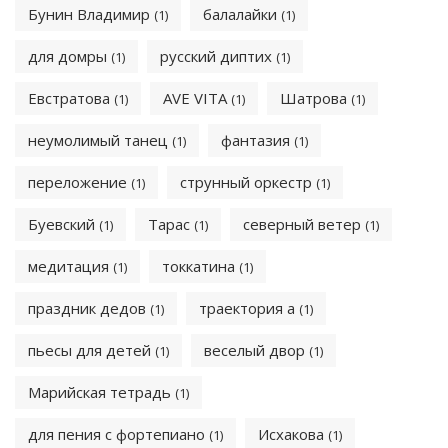
Бунин Владимир
балалайки
(1)
(1)
для домры
русский диптих
(1)
(1)
Евстратова
AVE VITA
Шатрова
(1)
(1)
(1)
неумолимый танец
фантазия
(1)
(1)
переложение
струнный оркестр
(1)
(1)
Буевский
Тарас
северный ветер
(1)
(1)
(1)
медитация
токкатина
(1)
(1)
праздник дедов
траектория а
(1)
(1)
пьесы для детей
веселый двор
(1)
(1)
Марийская тетрадь
(1)
для пения с фортепиано
Исхакова
(1)
(1)