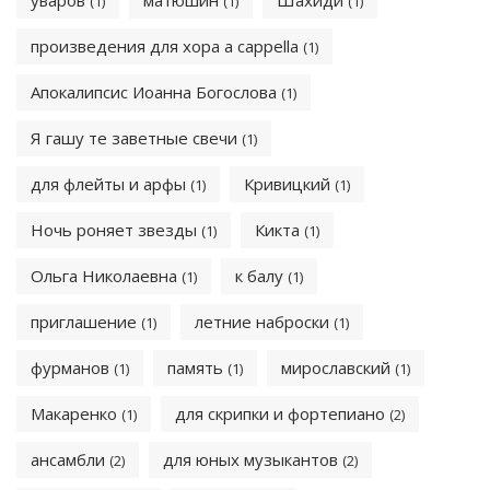
уваров
матюшин
Шахиди
(1)
(1)
(1)
произведения для хора a cappella
(1)
Апокалипсис Иоанна Богослова
(1)
Я гашу те заветные свечи
(1)
для флейты и арфы
Кривицкий
(1)
(1)
Ночь роняет звезды
Кикта
(1)
(1)
Ольга Николаевна
к балу
(1)
(1)
приглашение
летние наброски
(1)
(1)
фурманов
память
мирославский
(1)
(1)
(1)
Макаренко
для скрипки и фортепиано
(1)
(2)
ансамбли
для юных музыкантов
(2)
(2)