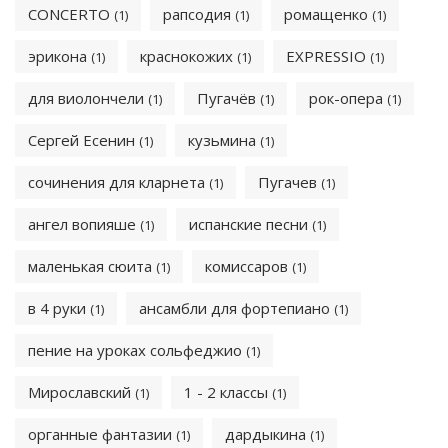
CONCERTO
рапсодия
ромащенко
(1)
(1)
(1)
эрикона
краснокожих
EXPRESSIO
(1)
(1)
(1)
для виолончели
Пугачёв
рок-опера
(1)
(1)
(1)
Сергей Есенин
кузьмина
(1)
(1)
сочинения для кларнета
Пугачев
(1)
(1)
ангел вопияше
испанские песни
(1)
(1)
маленькая сюита
комиссаров
(1)
(1)
в 4 руки
ансамбли для фортепиано
(1)
(1)
пение на уроках сольфеджио
(1)
Мирославский
1 - 2 классы
(1)
(1)
органные фантазии
дардыкина
(1)
(1)