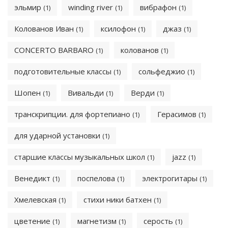
эльмир
winding river
вибрафон
(1)
(1)
(1)
Колованов Иван
ксилофон
джаз
(1)
(1)
(1)
CONCERTO BARBARO
колованов
(1)
(1)
подготовительные классы
сольфеджио
(1)
(1)
Шопен
Вивальди
Верди
(1)
(1)
(1)
транскрипции. для фортепиано
Герасимов
(1)
(1)
для ударной установки
(1)
старшие классы музыкальных школ
jazz
(1)
(1)
Венедикт
поспелова
электрогитары
(1)
(1)
(1)
Хмелевская
стихи ники батхен
(1)
(1)
цветение
магнетизм
серость
(1)
(1)
(1)