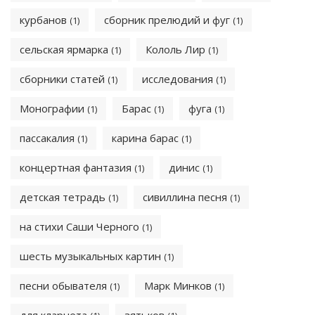
курбанов
сборник прелюдий и фуг
(1)
(1)
сельская ярмарка
Кололь Лир
(1)
(1)
сборники статей
исследования
(1)
(1)
Монографии
Барас
фуга
(1)
(1)
(1)
пассакалия
карина барас
(1)
(1)
концертная фантазия
динис
(1)
(1)
детская тетрадь
сивиллина песня
(1)
(1)
на стихи Саши Черного
(1)
шесть музыкальных картин
(1)
песни обывателя
Марк Минков
(1)
(1)