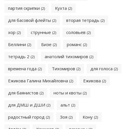
партия скрипки
Кухта
(2)
(2)
для басовой флейты
вторая тетрадь
(2)
(2)
хор
струнные
соловьев
(2)
(2)
(2)
Беллини
Бизе
романс
(2)
(2)
(2)
тетрадь 2
анатолий тихомиров
(2)
(2)
времена года
Тихомиров
для голоса
(2)
(2)
(2)
Ежикова Галина Михайловна
Ежикова
(2)
(2)
для баянистов
ноты и квоты
(2)
(2)
для ДМШ и ДШИ
альт
(2)
(2)
радостный город
Зоя
Кону
(2)
(2)
(2)