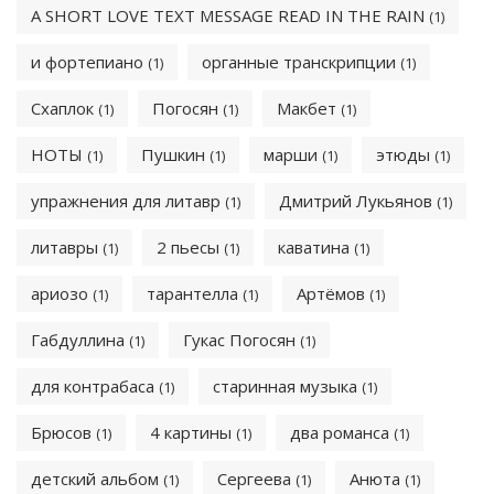
A SHORT LOVE TEXT MESSAGE READ IN THE RAIN
(1)
и фортепиано
органные транскрипции
(1)
(1)
Схаплок
Погосян
Макбет
(1)
(1)
(1)
НОТЫ
Пушкин
марши
этюды
(1)
(1)
(1)
(1)
упражнения для литавр
Дмитрий Лукьянов
(1)
(1)
литавры
2 пьесы
каватина
(1)
(1)
(1)
ариозо
тарантелла
Артёмов
(1)
(1)
(1)
Габдуллина
Гукас Погосян
(1)
(1)
для контрабаса
старинная музыка
(1)
(1)
Брюсов
4 картины
два романса
(1)
(1)
(1)
детский альбом
Сергеева
Анюта
(1)
(1)
(1)