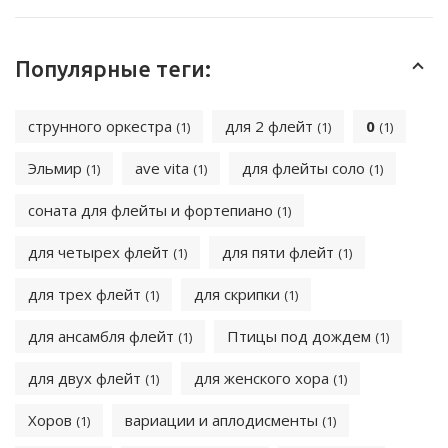
Популярные теги:
струнного оркестра
для 2 флейт
0
(1)
(1)
(1)
Эльмир
ave vita
для флейты соло
(1)
(1)
(1)
соната для флейты и фортепиано
(1)
для четырех флейт
для пяти флейт
(1)
(1)
для трех флейт
для скрипки
(1)
(1)
для ансамбля флейт
Птицы под дождем
(1)
(1)
для двух флейт
для женского хора
(1)
(1)
Хоров
вариации и аплодисменты
(1)
(1)