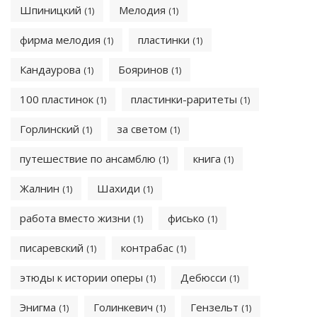
Шпиницкий
Мелодия
(1)
(1)
фирма мелодия
пластинки
(1)
(1)
Кандаурова
Бояринов
(1)
(1)
100 пластинок
пластинки-раритеты
(1)
(1)
Горлинский
за светом
(1)
(1)
путешествие по ансамблю
книга
(1)
(1)
Жалнин
Шахиди
(1)
(1)
работа вместо жизни
фисько
(1)
(1)
писаревский
контрабас
(1)
(1)
этюды к истории оперы
Дебюсси
(1)
(1)
Энигма
Голинкевич
Гензельт
(1)
(1)
(1)