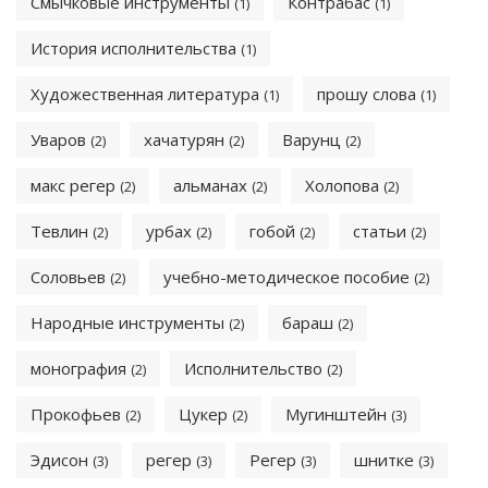
Смычковые инструменты
Контрабас
(1)
(1)
История исполнительства
(1)
Художественная литература
прошу слова
(1)
(1)
Уваров
хачатурян
Варунц
(2)
(2)
(2)
макс регер
альманах
Холопова
(2)
(2)
(2)
Тевлин
урбах
гобой
статьи
(2)
(2)
(2)
(2)
Соловьев
учебно-методическое пособие
(2)
(2)
Народные инструменты
бараш
(2)
(2)
монография
Исполнительство
(2)
(2)
Прокофьев
Цукер
Мугинштейн
(2)
(2)
(3)
Эдисон
регер
Регер
шнитке
(3)
(3)
(3)
(3)