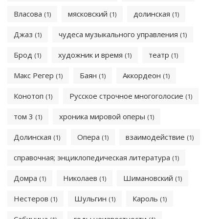
Власова
мясковский
долинская
(1)
(1)
(1)
Джаз
чудеса музыкального управления
(1)
(1)
Брод
художник и время
театр
(1)
(1)
(1)
Макс Регер
Баян
Аккордеон
(1)
(1)
(1)
Конотоп
Русское строчное многоголосие
(1)
(1)
том 3
хроника мировой оперы
(1)
(1)
Долинская
Опера
взаимодействие
(1)
(1)
(1)
справочная; энциклопедическая литература
(1)
Домра
Николаев
Шимановский
(1)
(1)
(1)
Нестеров
Шульгин
Кароль
(1)
(1)
(1)