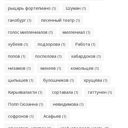
рыцарь фортепиано
Шуман
(1)
(1)
ганзбург
песенный театр
(1)
(1)
голос миллениалов
миллениал
(1)
(1)
хубеев
подзорова
Работа
(1)
(1)
(1)
попов
поспелова
кабардоков
(1)
(1)
(1)
низамов
михеев
комольцев
(1)
(1)
(1)
цыпышев
булошников
хрущёва
(1)
(1)
(1)
Кирьявалахти
сортавала
гаттунен
(1)
(1)
(1)
Попп Сюзанна
невидимова
(1)
(1)
софронов
Асафьев
(1)
(1)