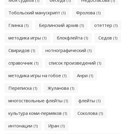
Моя судьба
беседа
Недоспасова
(1)
(1)
(1)
Тобольский манускрипт
Фролова
(1)
(1)
Глинка
Берлинский архив
отеттер
(1)
(1)
(1)
методика игры
блокфлейта
Седов
(1)
(1)
(1)
Свиридов
нотнографический
(1)
(1)
справочник
список произведений
(1)
(1)
методика игры на гобое
Анри
(1)
(1)
Переписка
Жуланова
(1)
(1)
многоствольные флейты
флейты
(1)
(1)
культура коми-пермяков
Соколова
(1)
(1)
интонации
Иран
(1)
(1)