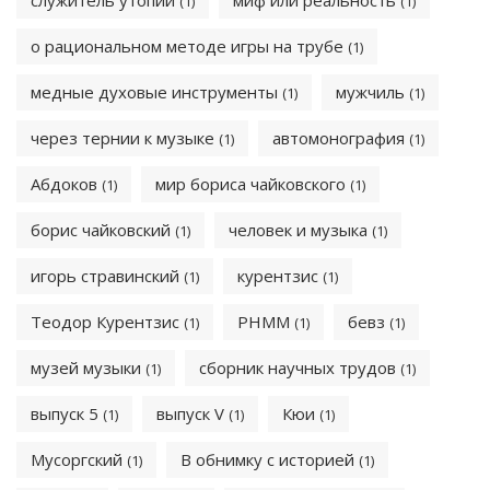
служитель утопии
миф или реальность
(1)
(1)
о рациональном методе игры на трубе
(1)
медные духовые инструменты
мужчиль
(1)
(1)
через тернии к музыке
автомонография
(1)
(1)
Абдоков
мир бориса чайковского
(1)
(1)
борис чайковский
человек и музыка
(1)
(1)
игорь стравинский
курентзис
(1)
(1)
Теодор Курентзис
РНММ
бевз
(1)
(1)
(1)
музей музыки
сборник научных трудов
(1)
(1)
выпуск 5
выпуск V
Кюи
(1)
(1)
(1)
Мусоргский
В обнимку с историей
(1)
(1)